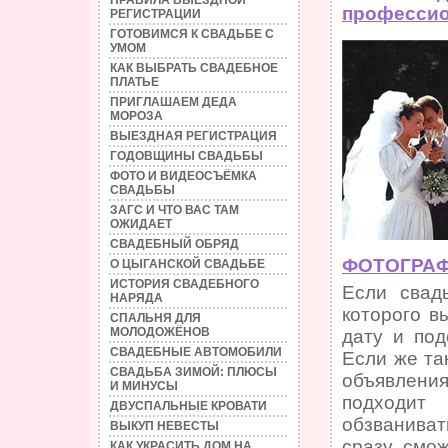
ПРАВИЛА ВЫЕЗДНОЙ
професси
РЕГИСТРАЦИИ
ГОТОВИМСЯ К СВАДЬБЕ С
УМОМ
КАК ВЫБРАТЬ СВАДЕБНОЕ
ПЛАТЬЕ
ПРИГЛАШАЕМ ДЕДА
МОРОЗА
ВЫЕЗДНАЯ РЕГИСТРАЦИЯ
ГОДОВЩИНЫ СВАДЬБЫ
ФОТО И ВИДЕОСЪЁМКА
СВАДЬБЫ
ЗАГС И ЧТО ВАС ТАМ
ОЖИДАЕТ
СВАДЕБНЫЙ ОБРЯД
ФОТОГРА
О ЦЫГАНСКОЙ СВАДЬБЕ
ИСТОРИЯ СВАДЕБНОГО
Если свад
НАРЯДА
которого в
СПАЛЬНЯ ДЛЯ
МОЛОДОЖЁНОВ
дату и под
СВАДЕБНЫЕ АВТОМОБИЛИ
Если же так
СВАДЬБА ЗИМОЙ: ПЛЮСЫ
объявлениям
И МИНУСЫ
подходит
ДВУСПАЛЬНЫЕ КРОВАТИ
обзваниват
ВЫКУП НЕВЕСТЫ
сразу смож
КАК УКРАСИТЬ ДОМ НА