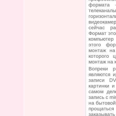
формата 
телекана
горизонт
видеокаме
сейчас ра
Формат это
компьютер
этого фор
монтаж на
которого 
монтаж на к
Вопреки р
являются и
записи DV
картинки и
самом дел
запись с m
на бытовой
прощаться
заказыва