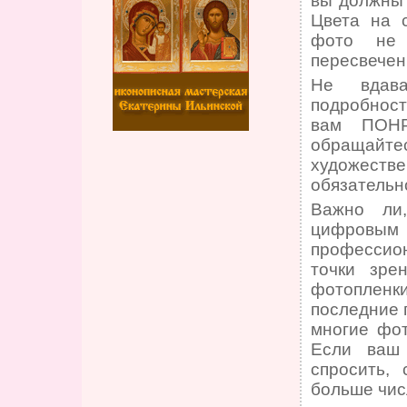
вы должны 
Цвета на 
фото не
пересвечен
Не вдава
подробност
вам ПОНР
обращайт
художестве
обязательн
Важно ли
цифровым 
профессио
точки зре
фотоплен
последние 
многие фот
Если ваш 
спросить, 
больше чис