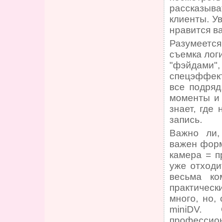
рассказыв
клиенты. У
нравится ва
Разумеется
съемка лог
"фэйдами
спецэффек
все подряд
моменты и 
знает, где
запись.
Важно ли,
важен форм
камера = п
уже отходи
весьма ко
практическ
много, но,
miniDV.
профессио