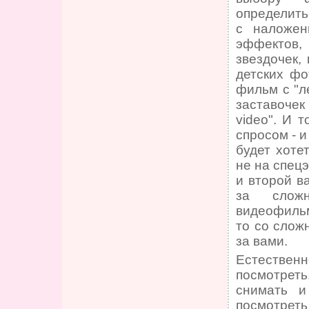
определить
с наложен
эффектов,
звездочек,
детских фо
фильм с "л
заставочек
video". И 
спросом - 
будет хоте
не на спец
и второй в
за сложн
видеофильм
то со слож
за вами.
Естественн
посмотреть
снимать и
посмотре