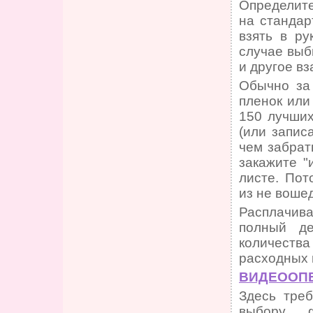
Определите
на стандар
взять в ру
случае выби
и другое в
Обычно за
пленок или
150 лучших
(или запис
чем забрат
закажите "
листе. Пот
из не вошед
Расплачива
полный де
количеств
расходных 
ВИДЕООП
Здесь треб
выбору 